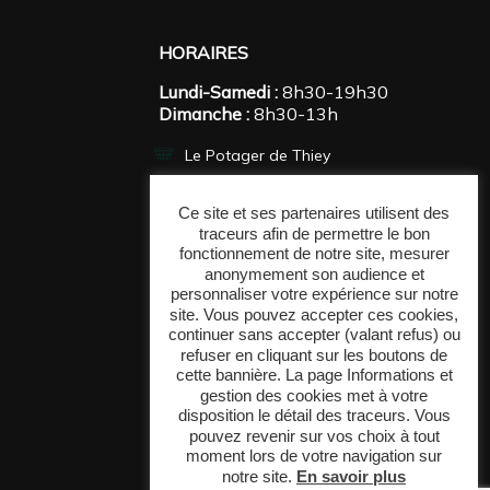
HORAIRES
Lundi-Samedi :
8h30-19h30
Dimanche :
8h30-13h
Le Potager de Thiey
Fruits et légumes
Ce site et ses partenaires utilisent des
traceurs afin de permettre le bon
Epicerie fine
fonctionnement de notre site, mesurer
anonymement son audience et
Charcuterie / Fromages
personnaliser votre expérience sur notre
site. Vous pouvez accepter ces cookies,
Vins / Spiritueux
continuer sans accepter (valant refus) ou
refuser en cliquant sur les boutons de
cette bannière. La page Informations et
Actualités et contact
gestion des cookies met à votre
disposition le détail des traceurs. Vous
pouvez revenir sur vos choix à tout
moment lors de votre navigation sur
Réalisé par
Com'On
|
notre site.
En savoir plus
Partenaires /