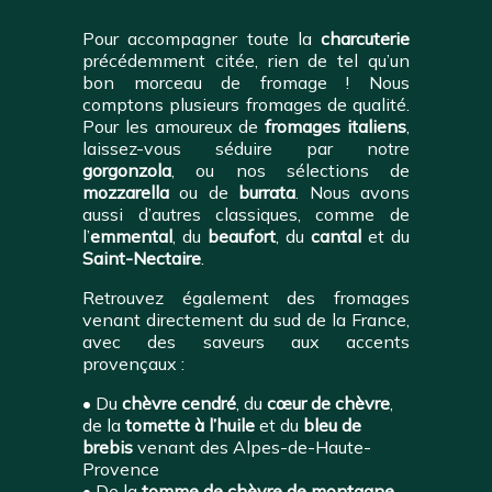
Pour accompagner toute la
charcuterie
précédemment citée, rien de tel qu’un
bon morceau de fromage ! Nous
comptons plusieurs fromages de qualité.
Pour les amoureux de
fromages italiens
,
laissez-vous séduire par notre
gorgonzola
, ou nos sélections de
mozzarella
ou de
burrata
. Nous avons
aussi d’autres classiques, comme de
l’
emmental
, du
beaufort
, du
cantal
et du
Saint-Nectaire
.
Retrouvez également des fromages
venant directement du sud de la France,
avec des saveurs aux accents
provençaux :
• Du
chèvre cendré
, du
cœur de chèvre
,
de la
tomette à l’huile
et du
bleu de
brebis
venant des Alpes-de-Haute-
Provence
• De la
tomme de chèvre de montagne