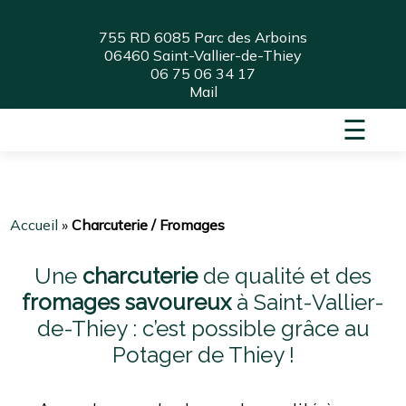
755 RD 6085 Parc des Arboins
06460 Saint-Vallier-de-Thiey
06 75 06 34 17
Mail
☰
Accueil
»
Charcuterie / Fromages
Une
charcuterie
de qualité et des
fromages savoureux
à Saint-Vallier-
de-Thiey : c’est possible grâce au
Potager de Thiey !